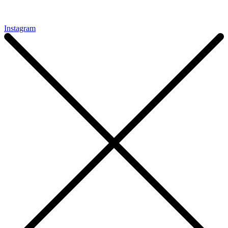
(11) 99390-4794
contato@rpestudio.com.br
Instagram